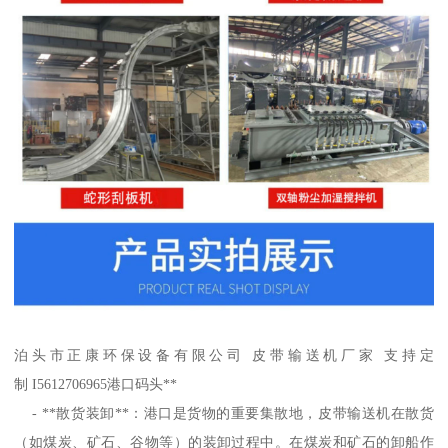
泊头市正康环保设备有限公司 皮带输送机厂家 支持定
制 I5612706965港口码头**
- **散货装卸**：港口是货物的重要集散地，皮带输送机在散货
（如煤炭、矿石、谷物等）的装卸过程中。在煤炭和矿石的卸船作