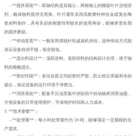
- **搅拌系统**：双轴结构是其核心，两根轴上的螺旋叶片交错排
列，确保物料搅拌无死角。叶片通常采用高耐磨特种合金或复合陶
瓷材料制作，具有良好的耐磨性和较长的使用寿命，能够承受长期
的搅拌磨损。
- **传动装置**：一般采用摆线针轮减速机传动，这种传动方式能
保证设备转动平稳，噪音较低。
- **进出料设计**：顶部进料、底部排料的结构设计合理，便于物
料的顺畅进出。
- **密封性能**：各结合面之间的密封严密，防止粉尘泄漏和水的
渗出，保证设备的运行环境干净整洁。
- **润滑系统**：配备手压油泵集中供给四个转动轴承润滑油脂，
方便设备的日常使用维护，节省维护时间和人力成本。
3. **技术参数**：
- **处理量**：每小时处理量约为 20 吨，能够满足一定规模的生
产需求。