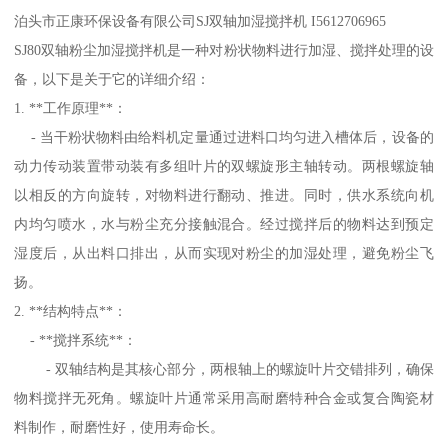
泊头市正康环保设备有限公司SJ双轴加湿搅拌机 I5612706965
SJ80双轴粉尘加湿搅拌机是一种对粉状物料进行加湿、搅拌处理的设
备，以下是关于它的详细介绍：
1. **工作原理**：
- 当干粉状物料由给料机定量通过进料口均匀进入槽体后，设备的
动力传动装置带动装有多组叶片的双螺旋形主轴转动。两根螺旋轴
以相反的方向旋转，对物料进行翻动、推进。同时，供水系统向机
内均匀喷水，水与粉尘充分接触混合。经过搅拌后的物料达到预定
湿度后，从出料口排出，从而实现对粉尘的加湿处理，避免粉尘飞
扬。
2. **结构特点**：
- **搅拌系统**：
- 双轴结构是其核心部分，两根轴上的螺旋叶片交错排列，确保
物料搅拌无死角。螺旋叶片通常采用高耐磨特种合金或复合陶瓷材
料制作，耐磨性好，使用寿命长。