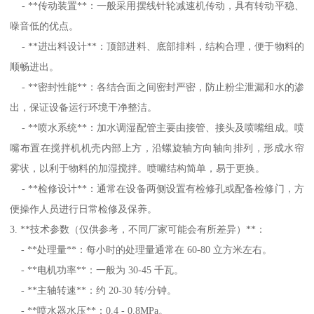
- **传动装置**：一般采用摆线针轮减速机传动，具有转动平稳、
噪音低的优点。
- **进出料设计**：顶部进料、底部排料，结构合理，便于物料的
顺畅进出。
- **密封性能**：各结合面之间密封严密，防止粉尘泄漏和水的渗
出，保证设备运行环境干净整洁。
- **喷水系统**：加水调湿配管主要由接管、接头及喷嘴组成。喷
嘴布置在搅拌机机壳内部上方，沿螺旋轴方向轴向排列，形成水帘
雾状，以利于物料的加湿搅拌。喷嘴结构简单，易于更换。
- **检修设计**：通常在设备两侧设置有检修孔或配备检修门，方
便操作人员进行日常检修及保养。
3. **技术参数（仅供参考，不同厂家可能会有所差异）**：
- **处理量**：每小时的处理量通常在 60-80 立方米左右。
- **电机功率**：一般为 30-45 千瓦。
- **主轴转速**：约 20-30 转/分钟。
- **喷水器水压**：0.4 - 0.8MPa。