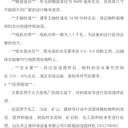
- **螺旋直径**：常见的螺旋直径为 Φ400 毫米左右，但具体尺寸
可能因不同厂家的设计略有差异。
- **主轴转速**：通常主轴转速在 34 转/分钟左右，保证物料能够
得到充分的搅拌和加湿。
- **电机功率**：电机功率一般为 5.5 千瓦，为设备的运行提供足
够的动力。
- **喷水器水压**：喷水器的水压要求在 0.4 - 0.8 兆帕之间，以确
保水能够均匀地喷洒在物料上。
- **含水量**：经过加湿搅拌后，物料的含水量可控制
在 15% - 20%左右，满足后续运输、装卸等环节的要求。
4. **应用领域**：
- 主要应用于火力发电厂的除尘器下，对粉煤灰等进行加湿搅拌处
理。
- 也适用于化工、冶金、矿山、建材等行业中含固体颗粒物料的加
湿、搅拌和输送，例如对水泥粉、矿石粉、化工原料粉末等进行处
理。泊头市正康环保设备有限公司SJ双轴加湿搅拌机 I5612706965