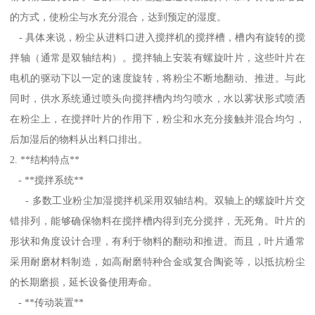
的方式，使粉尘与水充分混合，达到预定的湿度。
- 具体来说，粉尘从进料口进入搅拌机的搅拌槽，槽内有旋转的搅
拌轴（通常是双轴结构）。搅拌轴上安装有螺旋叶片，这些叶片在
电机的驱动下以一定的速度旋转，将粉尘不断地翻动、推进。与此
同时，供水系统通过喷头向搅拌槽内均匀喷水，水以雾状形式喷洒
在粉尘上，在搅拌叶片的作用下，粉尘和水充分接触并混合均匀，
后加湿后的物料从出料口排出。
2. **结构特点**
- **搅拌系统**
- 多数工业粉尘加湿搅拌机采用双轴结构。双轴上的螺旋叶片交
错排列，能够确保物料在搅拌槽内得到充分搅拌，无死角。叶片的
形状和角度设计合理，有利于物料的翻动和推进。而且，叶片通常
采用耐磨材料制造，如高耐磨特种合金或复合陶瓷等，以抵抗粉尘
的长期磨损，延长设备使用寿命。
- **传动装置**