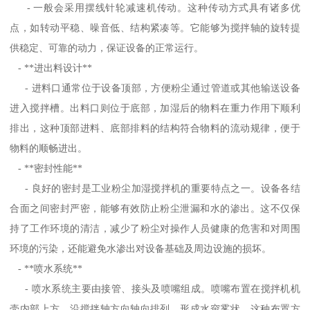
- 一般会采用摆线针轮减速机传动。这种传动方式具有诸多优
点，如转动平稳、噪音低、结构紧凑等。它能够为搅拌轴的旋转提
供稳定、可靠的动力，保证设备的正常运行。
- **进出料设计**
- 进料口通常位于设备顶部，方便粉尘通过管道或其他输送设备
进入搅拌槽。出料口则位于底部，加湿后的物料在重力作用下顺利
排出，这种顶部进料、底部排料的结构符合物料的流动规律，便于
物料的顺畅进出。
- **密封性能**
- 良好的密封是工业粉尘加湿搅拌机的重要特点之一。设备各结
合面之间密封严密，能够有效防止粉尘泄漏和水的渗出。这不仅保
持了工作环境的清洁，减少了粉尘对操作人员健康的危害和对周围
环境的污染，还能避免水渗出对设备基础及周边设施的损坏。
- **喷水系统**
- 喷水系统主要由接管、接头及喷嘴组成。喷嘴布置在搅拌机机
壳内部上方，沿搅拌轴方向轴向排列，形成水帘雾状。这种布置方