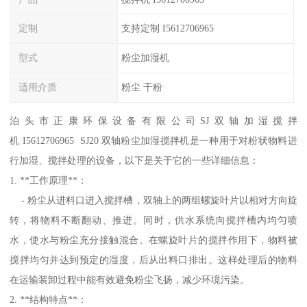
定制
支持定制 I5612706965
型式
粉尘加湿机
适用介质
粉尘 干粉
泊头市正康环保设备有限公司SJ双轴加湿搅拌
机 I5612706965 SJ20 双轴粉尘加湿搅拌机是一种用于对粉状物料进
行加湿、搅拌处理的设备，以下是关于它的一些详细信息：
1. **工作原理**：
- 粉尘从进料口进入搅拌槽，双轴上的两组螺旋叶片以相对方向旋
转，将物料不断翻动、推进。同时，供水系统向搅拌槽内均匀喷
水，使水与粉尘充分接触混合。在螺旋叶片的搅拌作用下，物料被
搅拌均匀并达到预定的湿度，后从出料口排出。这样处理后的物料
在运输装卸过程中能有效避免粉尘飞扬，减少环境污染。
2. **结构特点**：