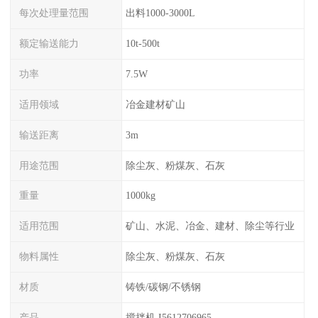
每次处理量范围
出料1000-3000L
额定输送能力
10t-500t
功率
7.5W
适用领域
冶金建材矿山
输送距离
3m
用途范围
除尘灰、粉煤灰、石灰
重量
1000kg
适用范围
矿山、水泥、冶金、建材、除尘等行业
物料属性
除尘灰、粉煤灰、石灰
材质
铸铁/碳钢/不锈钢
产品
搅拌机 I5612706965