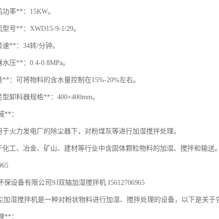
机功率**：15KW。
型号**：XWD15-9-1/29。
转速**：34转/分钟。
压**：0.4-0.8MPa。
量**：可将物料的含水量控制在15%-20%左右。
型卸料器规格**：400×400mm。
域**：
用于火力发电厂的除尘器下，对粉煤灰等进行加湿搅拌处理。
于化工、冶金、矿山、建材等行业中含固体颗粒物料的加湿、搅拌和输送。
965
保设备有限公司SJ双轴加湿搅拌机 I5612706965
轴粉尘加湿搅拌机是一种对粉状物料进行加湿、搅拌处理的设备，以下是关于
理**：