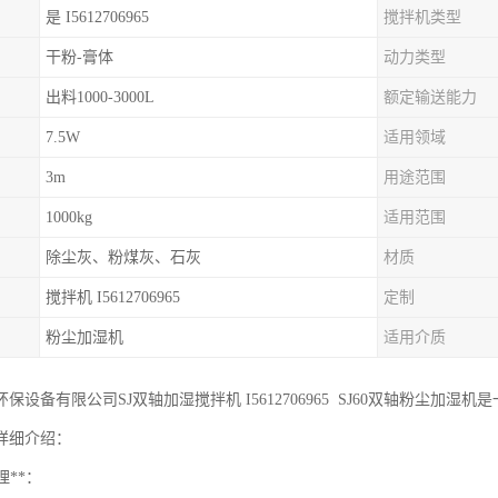
是 I5612706965
搅拌机类型
干粉-膏体
动力类型
出料1000-3000L
额定输送能力
7.5W
适用领域
3m
用途范围
1000kg
适用范围
除尘灰、粉煤灰、石灰
材质
搅拌机 I5612706965
定制
粉尘加湿机
适用介质
保设备有限公司SJ双轴加湿搅拌机 I5612706965 SJ60双轴粉尘
详细介绍：
理**：