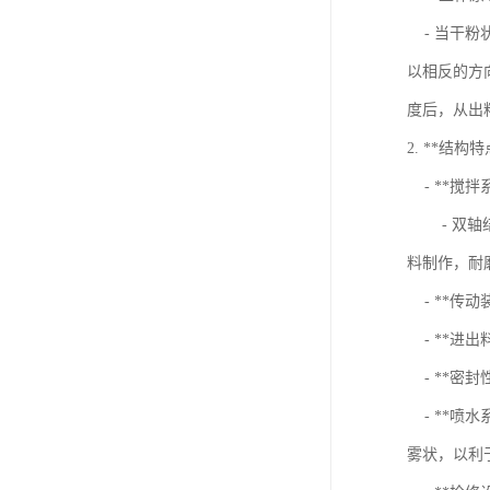
- 当干粉
以相反的方
度后，从出
2. **结构特
- **搅拌
- 双轴结
料制作，耐
- **传
- **进
- **密
- **喷
雾状，以利