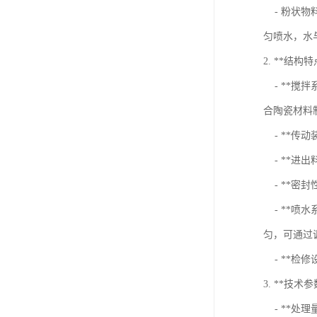
- 粉状物
匀喷水，水
2. **结构特
- **搅
合陶瓷材料
- **传
- **进
- **密
- **喷
匀，可通过
- **检
3. **技术参
- **处理