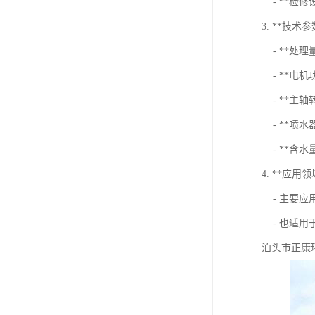
- **检
3. **技
- **处理
- **电机功
- **主轴转
- **喷水器水
- **含水
4. **应用领
- 主要应
- 也适用
泊头市正康环