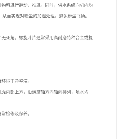
对物料进行翻动、推进。同时，供水系统向机内均
，从而实现对粉尘的加湿处理，避免粉尘飞扬。
搅拌无死角。螺旋叶片通常采用高耐磨特种合金或复
行环境干净整洁。
机机壳内部上方，沿螺旋轴方向轴向排列，喷水均
日常检修及保养。