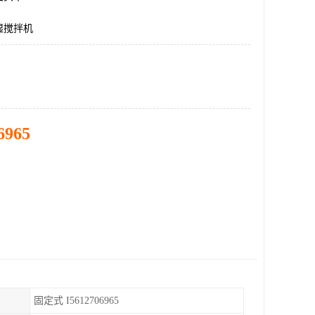
湿搅拌机
6965
固定式 I5612706965