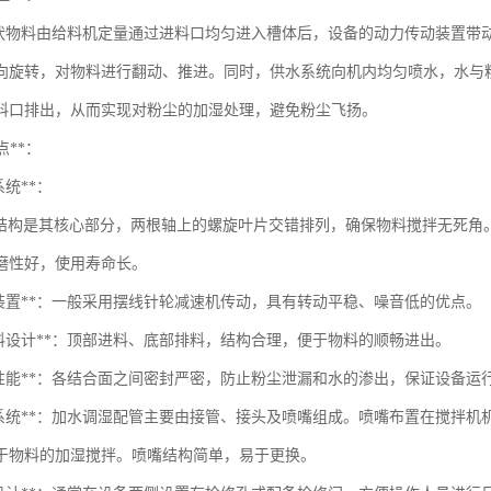
状物料由给料机定量通过进料口均匀进入槽体后，设备的动力传动装置带
向旋转，对物料进行翻动、推进。同时，供水系统向机内均匀喷水，水与
料口排出，从而实现对粉尘的加湿处理，避免粉尘飞扬。
点**：
系统**：
构是其核心部分，两根轴上的螺旋叶片交错排列，确保物料搅拌无死角
磨性好，使用寿命长。
动装置**：一般采用摆线针轮减速机传动，具有转动平稳、噪音低的优点。
出料设计**：顶部进料、底部排料，结构合理，便于物料的顺畅进出。
封性能**：各结合面之间密封严密，防止粉尘泄漏和水的渗出，保证设备运
水系统**：加水调湿配管主要由接管、接头及喷嘴组成。喷嘴布置在搅拌
于物料的加湿搅拌。喷嘴结构简单，易于更换。