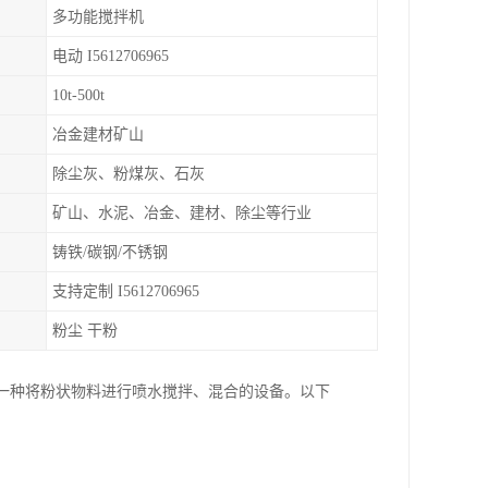
多功能搅拌机
电动 I5612706965
10t-500t
冶金建材矿山
除尘灰、粉煤灰、石灰
矿山、水泥、冶金、建材、除尘等行业
铸铁/碳钢/不锈钢
支持定制 I5612706965
粉尘 干粉
加湿机是一种将粉状物料进行喷水搅拌、混合的设备。以下