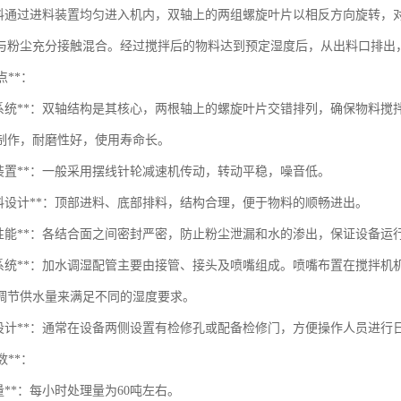
料通过进料装置均匀进入机内，双轴上的两组螺旋叶片以相反方向旋转，
与粉尘充分接触混合。经过搅拌后的物料达到预定湿度后，从出料口排出
点**：
拌系统**：双轴结构是其核心，两根轴上的螺旋叶片交错排列，确保物料
制作，耐磨性好，使用寿命长。
动装置**：一般采用摆线针轮减速机传动，转动平稳，噪音低。
出料设计**：顶部进料、底部排料，结构合理，便于物料的顺畅进出。
封性能**：各结合面之间密封严密，防止粉尘泄漏和水的渗出，保证设备运
水系统**：加水调湿配管主要由接管、接头及喷嘴组成。喷嘴布置在搅拌
调节供水量来满足不同的湿度要求。
修设计**：通常在设备两侧设置有检修孔或配备检修门，方便操作人员进行
数**：
量**：每小时处理量为60吨左右。