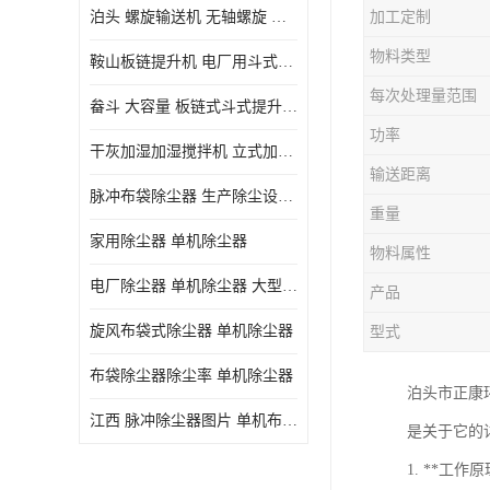
泊头 螺旋输送机 无轴螺旋 污泥螺旋输送机 规格齐全
加工定制
气旋混动喷淋塔
物料类型
鞍山板链提升机 电厂用斗式提升机 规格齐全
N-TGD钢丝胶带斗式提升机
每次处理量范围
畚斗 大容量 板链式斗式提升机 正康斗提机厂家
三通分料器
功率
干灰加湿加湿搅拌机 立式加湿机消化机 双轴
DS连续链斗输送机
输送距离
脉冲布袋除尘器 生产除尘设备厂家
除尘器喷吹系统/除尘器气包加工
重量
家用除尘器 单机除尘器
物料属性
电厂除尘器 单机除尘器 大型除尘器制作厂家
产品
旋风布袋式除尘器 单机除尘器
型式
布袋除尘器除尘率 单机除尘器
泊头市正康环
江西 脉冲除尘器图片 单机布袋除尘器 规格齐全
是关于它的
1. **工作原