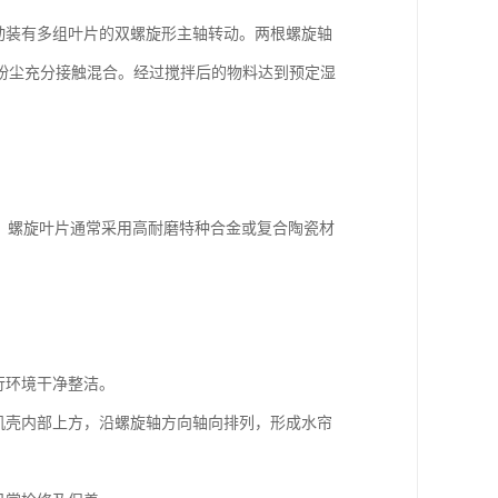
动装有多组叶片的双螺旋形主轴转动。两根螺旋轴
粉尘充分接触混合。经过搅拌后的物料达到预定湿
。螺旋叶片通常采用高耐磨特种合金或复合陶瓷材
行环境干净整洁。
机机壳内部上方，沿螺旋轴方向轴向排列，形成水帘