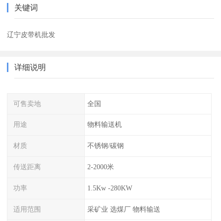
关键词
辽宁皮带机批发
详细说明
可售卖地
全国
用途
物料输送机
材质
不锈钢/碳钢
传送距离
2-2000米
功率
1.5Kw -280KW
适用范围
采矿业 选煤厂 物料输送