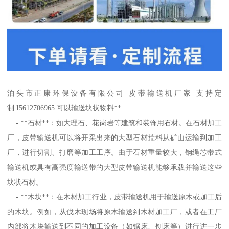
泊头市正康环保设备有限公司 皮带输送机厂家 支持定
制 I5612706965 可以输送块状物料**
- **石材**：如大理石、花岗岩等建筑和装饰用石材。在石材加工
厂，皮带输送机可以将开采出来的大型石材荒料从矿山运输到加工
厂，进行切割、打磨等加工工序。由于石材重量较大，钢绳芯带式
输送机或具有高强度输送带的大型皮带输送机能够承载并输送这些
块状石材。
- **木块**：在木材加工行业，皮带输送机用于输送原木或加工后
的木块。例如，从伐木现场将原木输送到木材加工厂，或者在工厂
内部将木块输送到不同的加工设备（如锯床、刨床等）进行进一步