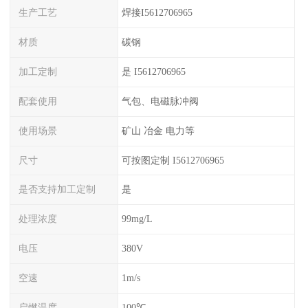
生产工艺
焊接I5612706965
材质
碳钢
加工定制
是 I5612706965
配套使用
气包、电磁脉冲阀
使用场景
矿山 冶金 电力等
尺寸
可按图定制 I5612706965
是否支持加工定制
是
处理浓度
99mg/L
电压
380V
空速
1m/s
启燃温度
100℃