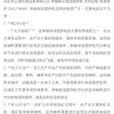
泊头市正康环保设备有限公司 单轴粉尘加湿搅拌机 支持定制 终身维
护 I5612706965 单轴加湿搅拌机适用的场景广泛，主要包括以下几
类：
1. **电力行业**：
- **火力发电厂**：是单轴加湿搅拌机的主要应用场景之一。在火
力发电过程中，会产生大量的粉煤灰、煤粉等粉状废弃物。这些粉
状物料需要进行处理后才能运输或储存，单轴加湿搅拌机可以将这
些干灰进行喷水加湿搅拌，使其达到合适的湿度，便于后续的处理
和运输，同时也能减少粉尘飞扬，避免对环境造成污染。
2. **化工行业**：化工生产中会产生粉状的原料、中间产物或废弃
物，如化肥、塑料、橡胶等生产过程中产生的粉末状物料。这些物
料在储存、运输或进一步加工之前，可能需要进行加湿搅拌处理，
以满足工艺要求或环保要求。单轴加湿搅拌机可以对这些物料进行
均匀的加湿和搅拌，使其达到合适的状态。
3. **矿山行业**：在矿山开采和选矿过程中，会产生大量的矿石
粉、尾矿粉等粉状物料。这些物料需要进行处理后才能排放或利