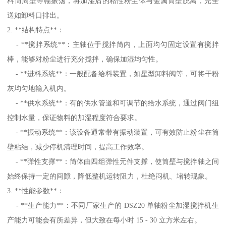
料筒周壁等幅振荡，将加湿后的粘性粉尘体与金属筒壁脱离，完全
送如卸料口排出。
2. **结构特点**：
- **搅拌系统**：主轴位于搅拌筒内，上面均匀固定设置有搅拌
棒，能够对粉尘进行充分搅拌，确保加湿均匀性。
- **进料系统**：一般配备给料装置，如星型卸料阀等，可将干粉
灰均匀地输入机内。
- **供水系统**：有的供水管道和可调节的给水系统，通过阀门组
控制水量，保证物料的加湿程度符合要求。
- **振动系统**：该设备通常带有振动装置，可有效防止粉尘在筒
壁粘结，减少停机清理时间，提高工作效率。
- **弹性支撑**：筒体由四组弹性元件支撑，使筒壁与搅拌轴之间
始终保持一定的间隙，降低整机运转阻力，杜绝闷机、堵转现象。
3. **性能参数**：
- **生产能力**：不同厂家生产的 DSZ20 单轴粉尘加湿搅拌机生
产能力可能会有所差异，但大致在每小时 15 - 30 立方米左右。