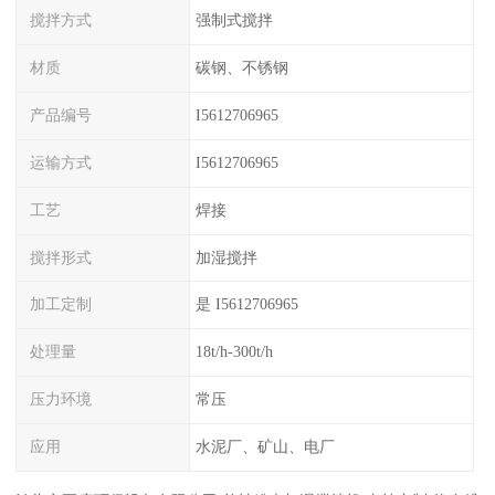
搅拌方式
强制式搅拌
材质
碳钢、不锈钢
产品编号
I5612706965
运输方式
I5612706965
工艺
焊接
搅拌形式
加湿搅拌
加工定制
是 I5612706965
处理量
18t/h-300t/h
压力环境
常压
应用
水泥厂、矿山、电厂