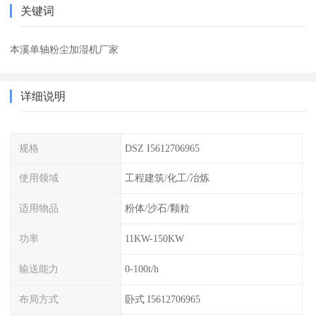
关键词
本溪单轴粉尘加湿机厂家
详细说明
规格
DSZ I5612706965
使用领域
工程建筑/化工/冶炼
适用物品
粉体/沙石/颗粒
功率
11KW-150KW
输送能力
0-100t/h
布局方式
卧式 I5612706965