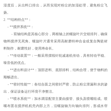
湿度后，从出料口排出，从而实现对粉尘的加湿处理，避免粉尘飞
扬。
2. **结构特点**：
- **搅拌系统**：
- 双轴结构是其核心部分，两根轴上的螺旋叶片交错排列，确保
物料搅拌无死角。螺旋叶片通常采用高耐磨特种合金或复合陶瓷材
料制作，耐磨性好，使用寿命长。
- **传动装置**：一般采用摆线针轮减速机传动，具有转动平稳、
噪音低的优点。
- **进出料设计**：顶部进料、底部排料，结构合理，便于物料的
顺畅进出。
- **密封性能**：各结合面之间密封严密，防止粉尘泄漏和水的渗
出，保证设备运行环境干净整洁。
- **喷水系统**：加水调湿配管主要由接管、接头及喷嘴组成。喷
嘴布置在搅拌机机壳内部上方，沿螺旋轴方向轴向排列，形成水帘