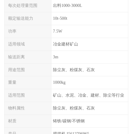
每次处理量范围
出料1000-3000L
额定输送能力
10t-500t
功率
7.5W
适用领域
冶金建材矿山
输送距离
3m
用途范围
除尘灰、粉煤灰、石灰
重量
1000kg
适用范围
矿山、水泥、冶金、建材、除尘等行业
物料属性
除尘灰、粉煤灰、石灰
材质
铸铁/碳钢/不锈钢
产品
搅拌机 I5612706965