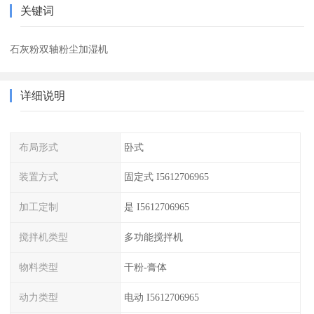
关键词
石灰粉双轴粉尘加湿机
详细说明
布局形式
卧式
装置方式
固定式 I5612706965
加工定制
是 I5612706965
搅拌机类型
多功能搅拌机
物料类型
干粉-膏体
动力类型
电动 I5612706965