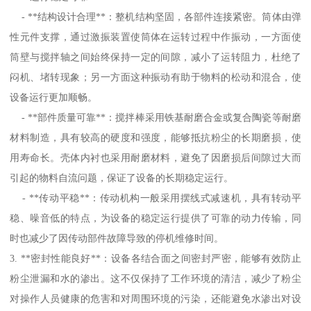
- **结构设计合理**：整机结构坚固，各部件连接紧密。筒体由弹
性元件支撑，通过激振装置使筒体在运转过程中作振动，一方面使
筒壁与搅拌轴之间始终保持一定的间隙，减小了运转阻力，杜绝了
闷机、堵转现象；另一方面这种振动有助于物料的松动和混合，使
设备运行更加顺畅。
- **部件质量可靠**：搅拌棒采用铁基耐磨合金或复合陶瓷等耐磨
材料制造，具有较高的硬度和强度，能够抵抗粉尘的长期磨损，使
用寿命长。壳体内衬也采用耐磨材料，避免了因磨损后间隙过大而
引起的物料自流问题，保证了设备的长期稳定运行。
- **传动平稳**：传动机构一般采用摆线式减速机，具有转动平
稳、噪音低的特点，为设备的稳定运行提供了可靠的动力传输，同
时也减少了因传动部件故障导致的停机维修时间。
3. **密封性能良好**：设备各结合面之间密封严密，能够有效防止
粉尘泄漏和水的渗出。这不仅保持了工作环境的清洁，减少了粉尘
对操作人员健康的危害和对周围环境的污染，还能避免水渗出对设