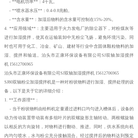
- **电机功率**：4千瓦。
- **喷水器水压**：0.4-0.8兆帕。
- **含水量**：加湿后物料的含水量可控制在15%-20%。
4. **应用领域**：主要适用于火力发电厂的除尘器下，对粉煤灰等
进行加湿搅拌，使其在运输装卸中无粉尘飞扬，避免环境污染。同
时也可用于化工、冶金、矿山、建材等行业中含固体颗粒物料的加
湿、搅拌和输送。泊头市正康环保设备有限公司SJ双轴加湿搅拌
机 I5612706965
泊头市正康环保设备有限公司SJ双轴加湿搅拌机 I5612706965
SJ80双轴粉尘加湿搅拌机是一种对粉状物料进行加湿、搅拌处理的设
备，以下是关于它的详细介绍：
1. **工作原理**：
- 当干粉状物料由给料机定量通过进料口均匀进入槽体后，设备的
动力传动装置带动装有多组叶片的双螺旋形主轴转动。两根螺旋轴
以相反的方向旋转，对物料进行翻动、推进。同时，供水系统向机
内均匀喷水，水与粉尘充分接触混合。经过搅拌后的物料达到预定