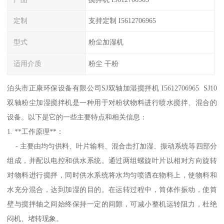
定制
支持定制 I5612706965
型式
粉尘加湿机
适用介质
粉尘 干粉
泊头市正康环保设备有限公司SJ双轴加湿搅拌机 I5612706965 SJ10
双轴粉尘加湿搅拌机是一种用于对粉状物料进行喷水搅拌、混合的
设备。以下是它的一些主要特点和相关信息：
1. **工作原理**：
- 主要由均匀供料、叶片输料、混合击打加湿、振动系统等四部分
组成，并配以电控和供水系统。通过两组螺旋叶片以相对方向旋转
对物料进行搅拌，同时供水系统将水均匀喷洒在物料上，使物料和
水充分混合，达到加湿的目的。在运转过程中，筒体作振动，使筒
壁与搅拌轴之间始终保持一定的间隙，可减小整机运转阻力，杜绝
闷机、堵转现象。