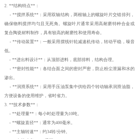
2. **结构特点**：
- **搅拌系统**：采用双轴结构，两根轴上的螺旋叶片交错排列，
确保物料搅拌均匀且无死角。螺旋叶片通常采用高耐磨特种合金或
复合陶瓷材料制作，具有较高的耐磨性和使用寿命。
- **传动装置**：一般采用摆线针轮减速机传动，转动平稳，噪音
低。
- **进出料设计**：从顶部进料，底部排料，结构合理。
- **密封性能**：各结合面之间的密封严密，防止粉尘泄漏和水的
渗出。
- **润滑系统**：采用手压油泵集中供给四个转动轴承润滑油脂，
方便设备的使用维护，省时省力。
3. **技术参数**：
- **处理量**：每小时处理量为10吨。
- **螺旋直径**：通常为400毫米。
- **主轴转速**：约34转/分钟。