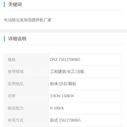
关键词
长治除尘灰加湿搅拌机厂家
详细说明
规格
DSZ I5612706965
使用领域
工程建筑/化工/冶炼
适用物品
粉体/沙石/颗粒
功率
11KW-150KW
输送能力
0-100t/h
布局方式
卧式 I5612706965