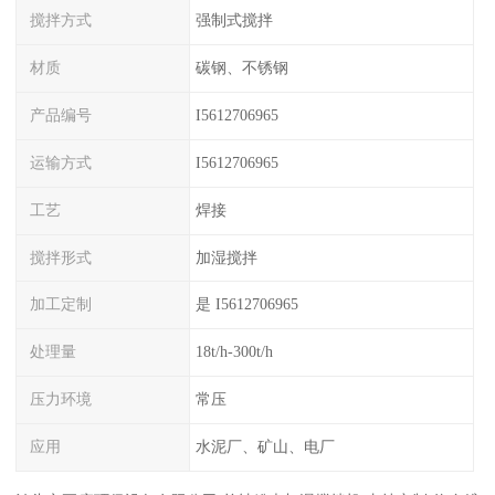
搅拌方式
强制式搅拌
材质
碳钢、不锈钢
产品编号
I5612706965
运输方式
I5612706965
工艺
焊接
搅拌形式
加湿搅拌
加工定制
是 I5612706965
处理量
18t/h-300t/h
压力环境
常压
应用
水泥厂、矿山、电厂