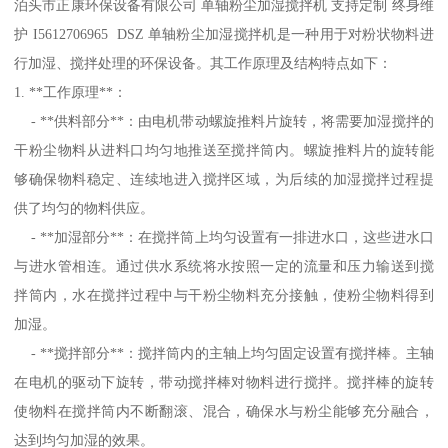
泊头市正康环保设备有限公司 单轴粉尘加湿搅拌机 支持定制 终身维
护 I5612706965 DSZ 单轴粉尘加湿搅拌机是一种用于对粉状物料进
行加湿、搅拌处理的环保设备。其工作原理及结构特点如下：
1. **工作原理**：
- **供料部分**：由电机带动螺旋推料片旋转，将需要加湿搅拌的
干粉尘物料从进料口均匀地推送至搅拌筒内。螺旋推料片的旋转能
够确保物料稳定、连续地进入搅拌区域，为后续的加湿搅拌过程提
供了均匀的物料供应。
- **加湿部分**：在搅拌筒上均匀设置有一排进水口，这些进水口
与进水管相连。通过供水系统将水按照一定的流量和压力输送到搅
拌筒内，水在搅拌过程中与干粉尘物料充分接触，使粉尘物料得到
加湿。
- **搅拌部分**：搅拌筒内的主轴上均匀固定设置有搅拌棒。主轴
在电机的驱动下旋转，带动搅拌棒对物料进行搅拌。搅拌棒的旋转
使物料在搅拌筒内不断翻滚、混合，确保水与粉尘能够充分融合，
达到均匀加湿的效果。