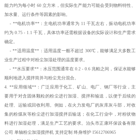
能力约为每小时 60 立方米，但实际生产能力可能会受到物料特性、
加水量、运行条件等因素的影响。
- **电机功率**：主电机功率通常为 11 千瓦左右，振动电机功率
约为 0.75 - 1.1 千瓦，具体功率还需根据设备的实际设计和生产需求
确定。
- **适用温度**：适用温度一般不超过 300℃，能够满足大多数工
业生产过程中对粉尘加湿处理的温度要求。
- **水压要求**：水压范围通常在 0.2 - 0.6 兆帕之间，保证水能够
顺利地进入搅拌筒并与粉尘充分混合。
4. **应用领域**：广泛应用于化工、矿山、电厂、钢厂等行业，主
要用于对含固体颗粒的粉尘进行加湿、搅拌和输送，以便于后续的
处理、运输或回收利用。例如，在火力发电厂的灰库灰斗部，对收
集的粉煤灰等粉尘进行加湿搅拌后输送；在化工行业中，对粉状物
料进行加湿处理，满足生产工艺的要求。泊头市正康环保设备有限
公司 单轴粉尘加湿搅拌机 支持定制 终身维护 I5612706965