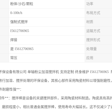
粉体/沙石/颗粒
功率
0-100t/h
布局方式
强制式搅拌
材质
I5612706965
运输方式
焊接
搅拌形式
是 I5612706965
处理量
常压
应用
保设备有限公司 单轴粉尘加湿搅拌机 支持定制 终身维护 I56127069
进行加湿、搅拌处理的环保设备，其核心部件采用陶瓷材料以增强耐磨性
部件耐磨性强**：
拌部件**：搅拌棒是设备的关键搅拌部件，采用陶瓷材料制造。陶瓷具有
，磨损程度小，相比普通金属搅拌棒，使用寿命大幅延长。这不仅减少了