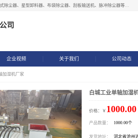
泊头市正康机械设备制造有限公司 I55I2882966 主要产品：袋式除尘器、星型卸料器、布袋除尘器、刮板输送机、脉冲除尘器等产品厂家。公司拥有研发人才和技术专员，有丰厚的物质资源和人力资源，公司结合客户现场使用要求采用计算机辅助制图，并根据客户的需求为之选型，提供有限的设计方案，以满足客户的使用需求。I56I27O6965
公司
企业视频
关于我们
公司动态
轴加湿机厂家
白城工业单轴加湿
1000.00
价格：￥
产品数量：
1000.00个
发货地址：
河北省沧州