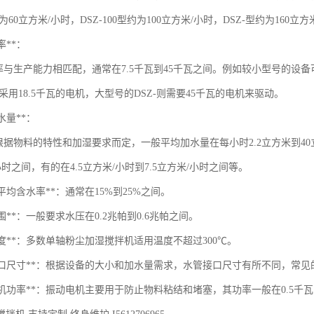
约为60立方米/小时，DSZ-100型约为100立方米/小时，DSZ-型约为160立
率**：
率与生产能力相匹配，通常在7.5千瓦到45千瓦之间。例如较小型号的设备可
可能采用18.5千瓦的电机，大型号的DSZ-则需要45千瓦的电机来驱动。
加水量**：
根据物料的特性和加湿要求而定，一般平均加水量在每小时2.2立方米到40
/小时之间，有的在4.5立方米/小时到7.5立方米/小时之间等。
湿后平均含水率**：通常在15%到25%之间。
压范围**：一般要求水压在0.2兆帕到0.6兆帕之间。
用温度**：多数单轴粉尘加湿搅拌机适用温度不超过300℃。
管接口尺寸**：根据设备的大小和加水量需求，水管接口尺寸有所不同，常见的有Dg
动电机功率**：振动电机主要用于防止物料粘结和堵塞，其功率一般在0.5千