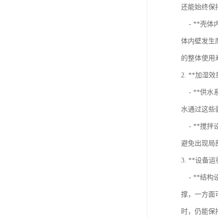
还能始终保
- **壳
体内壁发生
的整体使用
2. **加湿
- **供
水通过这些
- **搅
避免出现局
3. **设备
- **结
撑，一方面
时，仍能保