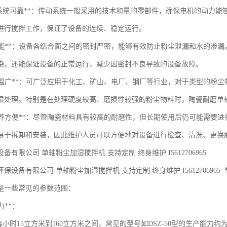
动系统可靠**：传动系统一般采用的技术和量的零部件，确保电机的动力
进行搅拌工作，保证了设备的连续、稳定运行。
密封性能**：设备各结合面之间的密封严密，能够有效防止粉尘泄漏和水的
染，还能保证设备的正常运行，减少因密封不良导致的设备故障。
适用范围广**：可广泛应用于化工、矿山、电厂、钢厂等行业，对于类型的
湿处理。特别是在处理硬度较高、磨损性较强的粉尘物料时，陶瓷耐磨单
维护保养方便**：尽管陶瓷材料具有较高的耐磨性，但长期使用后仍可能需
易于拆卸和安装，因此维护人员可以方便地对设备进行检查、清洗、更换
备有限公司 单轴粉尘加湿搅拌机 支持定制 终身维护 I5612706965
保设备有限公司 单轴粉尘加湿搅拌机 支持定制 终身维护 I56127069
是一些常见的参数范围：
力**：
小时15立方米到160立方米之间，常见的型号如DSZ-50型的生产能力约为1