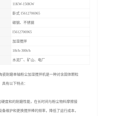
11KW-150KW
卧式 I5612706965
碳钢、不锈钢
I5612706965
加湿搅拌
18t/h-300t/h
水泥厂、矿山、电厂
65 陶瓷耐磨单轴粉尘加湿搅拌机是一种对含固体颗粒
，具有以下特点：
高的硬度和的耐磨性能，在长时间与粉尘物料摩擦接
设备维护和更换搅拌棒的频率，降低了运行成本，