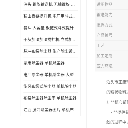
泊头 螺旋输送机 无轴螺旋 污泥螺旋输送机 规格齐全
适用物品
气旋混动喷淋塔
输送能力
鞍山板链提升机 电厂用斗式提升机 规格齐全
N-TGD钢丝胶带斗式提升机
搅拌方式
畚斗 大容量 板链式斗式提升机 正康斗提机厂家
三通分料器
产品编号
干灰加湿加湿搅拌机 立式加湿机消化机 双轴
DS连续链斗输送机
工艺
脉冲布袋除尘器 生产除尘设备厂家
除尘器喷吹系统/除尘器气包加工
加工定制
家用除尘器 单机除尘器
压力环境
电厂除尘器 单机除尘器 大型除尘器制作厂家
泊头市正康环
旋风布袋式除尘器 单机除尘器
的粉状物料
布袋除尘器除尘率 单机除尘器
1. **核心
江西 脉冲除尘器图片 单机布袋除尘器 规格齐全
- **搅
触的过程中