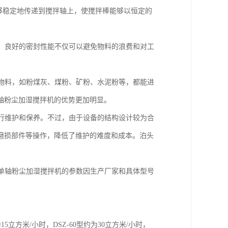
能够稳定地传递到搅拌轴上，使搅拌棒能够以恒定的
渗漏。良好的密封性能不仅可以避免物料的浪费和对工
粉尘物料，如粉煤灰、煤粉、矿粉、水泥粉等，都能进
轴粉尘加湿搅拌机的优势更加明显。
要进行维护和保养。不过，由于设备的结构设计较为合
磨损部件等操作，降低了维护的难度和成本。泊头
65 单轴粉尘加湿搅拌机的参数因生产厂家和具体型号
5立方米/小时，DSZ-60型约为30立方米/小时，