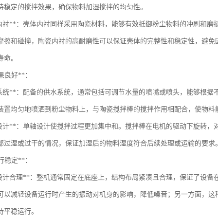
持稳定的搅拌效果，确保物料加湿搅拌的均匀性。
体内衬**：壳体内衬同样采用陶瓷材料，能够有效抵御粉尘物料的冲刷和
摩擦和碰撞，陶瓷内衬的高耐磨性可以保证壳体的完整性和稳定性，避免
寿命。
效果良好**：
水系统**：配备的供水系统，通常包括可调节水量的喷嘴或喷头，能够根
装置均匀地喷洒到粉尘物料上，与陶瓷搅拌棒的搅拌作用相配合，使物料
拌设计**：单轴设计使搅拌过程更加集中和。搅拌棒在电机的驱动下旋转
部过湿或过干的情况，保证加湿后的物料湿度符合后续处理或运输的要求
运行稳定**：
构设计合理**：整机通常固定在底座上，结构布局紧凑且合理，保证了设
可以减轻设备运行时产生的振动对机身的影响，降低噪音；另一方面，这
持平稳运行。