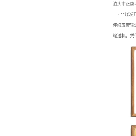
泊头市正康环
- **煤
伸缩皮带输
输送机，凭