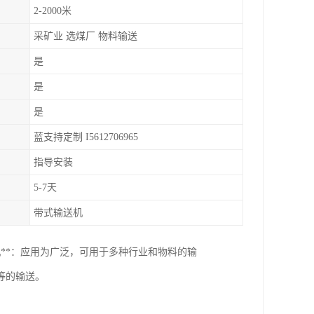
2-2000米
采矿业 选煤厂 物料输送
是
是
是
蓝支持定制 I5612706965
指导安装
5-7天
带式输送机
输送机**：应用为广泛，可用于多种行业和物料的输
等的输送。