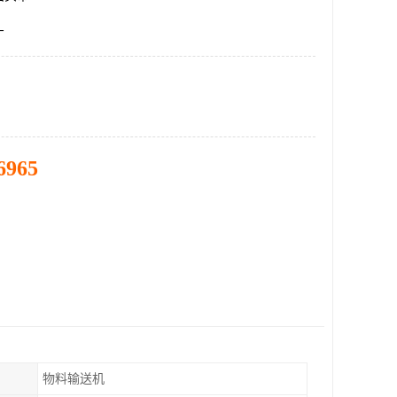
厂
6965
物料输送机