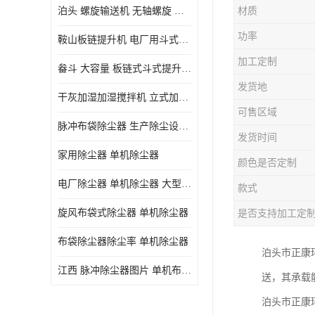
泊头 螺旋输送机 无轴螺旋 污泥螺旋输送机 规格齐全
材质
气旋混动喷淋塔
功率
鞍山板链提升机 电厂用斗式提升机 规格齐全
N-TGD钢丝胶带斗式提升机
加工定制
畚斗 大容量 板链式斗式提升机 正康斗提机厂家
三通分料器
发货地
干灰加湿加湿搅拌机 立式加湿机消化机 双轴
DS连续链斗输送机
可售区域
脉冲布袋除尘器 生产除尘设备厂家
除尘器喷吹系统/除尘器气包加工
发货时间
家用除尘器 单机除尘器
颜色是否定制
电厂除尘器 单机除尘器 大型除尘器制作厂家
款式
旋风布袋式除尘器 单机除尘器
是否支持加工定
布袋除尘器除尘率 单机除尘器
泊头市正康环
江西 脉冲除尘器图片 单机布袋除尘器 规格齐全
送，其承载
泊头市正康环