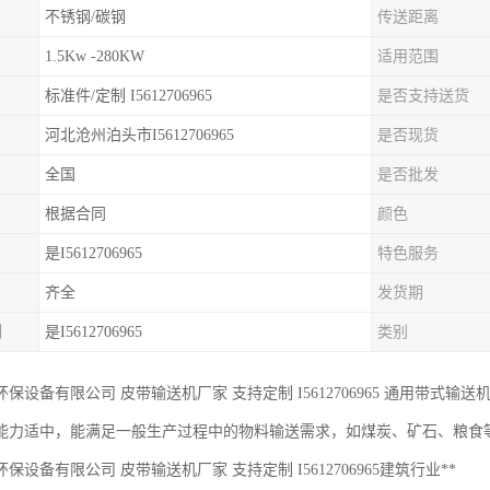
不锈钢/碳钢
传送距离
1.5Kw -280KW
适用范围
标准件/定制 I5612706965
是否支持送货
河北沧州泊头市I5612706965
是否现货
全国
是否批发
根据合同
颜色
是I5612706965
特色服务
齐全
发货期
制
是I5612706965
类别
保设备有限公司 皮带输送机厂家 支持定制 I5612706965 通用带式
能力适中，能满足一般生产过程中的物料输送需求，如煤炭、矿石、粮食
保设备有限公司 皮带输送机厂家 支持定制 I5612706965建筑行业**