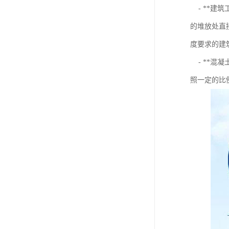
- **建
的堆放处直
度要求的建
- **混
照一定的比