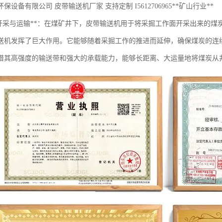
保设备有限公司 皮带输送机厂家 支持定制 I5612706965**矿山行业**
炭开采与运输**：在煤矿井下，皮带输送机用于将采掘工作面开采出来的
送机发挥了巨大作用。它能够随着采掘工作的推进而延伸，确保煤炭的连
借其高强度的输送带和强大的承载能力，能够长距离、大运量地将煤炭从