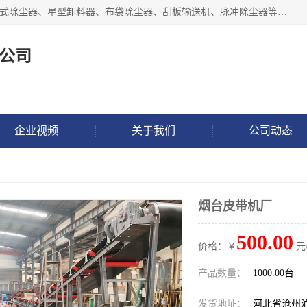
泊头市正康机械设备制造有限公司 I55I2882966 主要产品：袋式除尘器、星型卸料器、布袋除尘器、刮板输送机、脉冲除尘器等产品厂家。公司拥有研发人才和技术专员，有丰厚的物质资源和人力资源，公司结合客户现场使用要求采用计算机辅助制图，并根据客户的需求为之选型，提供有限的设计方案，以满足客户的使用需求。I56I27O6965
公司
企业视频
关于我们
公司动态
烟台皮带机厂
500.00
价格：￥
元
产品数量：
1000.00台
发货地址：
河北省沧州