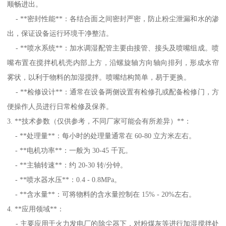
顺畅进出。
- **密封性能**：各结合面之间密封严密，防止粉尘泄漏和水的渗
出，保证设备运行环境干净整洁。
- **喷水系统**：加水调湿配管主要由接管、接头及喷嘴组成。喷
嘴布置在搅拌机机壳内部上方，沿螺旋轴方向轴向排列，形成水帘
雾状，以利于物料的加湿搅拌。喷嘴结构简单，易于更换。
- **检修设计**：通常在设备两侧设置有检修孔或配备检修门，方
便操作人员进行日常检修及保养。
3. **技术参数（仅供参考，不同厂家可能会有所差异）**：
- **处理量**：每小时的处理量通常在 60-80 立方米左右。
- **电机功率**：一般为 30-45 千瓦。
- **主轴转速**：约 20-30 转/分钟。
- **喷水器水压**：0.4 - 0.8MPa。
- **含水量**：可将物料的含水量控制在 15% - 20%左右。
4. **应用领域**：
- 主要应用于火力发电厂的除尘器下，对粉煤灰等进行加湿搅拌处