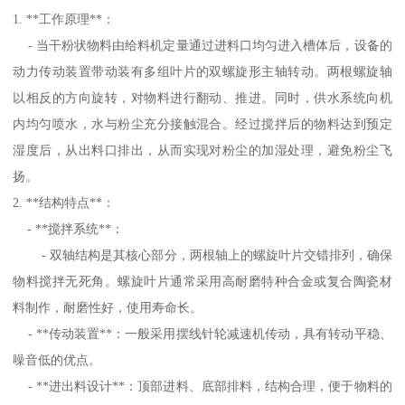
1. **工作原理**：
- 当干粉状物料由给料机定量通过进料口均匀进入槽体后，设备的
动力传动装置带动装有多组叶片的双螺旋形主轴转动。两根螺旋轴
以相反的方向旋转，对物料进行翻动、推进。同时，供水系统向机
内均匀喷水，水与粉尘充分接触混合。经过搅拌后的物料达到预定
湿度后，从出料口排出，从而实现对粉尘的加湿处理，避免粉尘飞
扬。
2. **结构特点**：
- **搅拌系统**：
- 双轴结构是其核心部分，两根轴上的螺旋叶片交错排列，确保
物料搅拌无死角。螺旋叶片通常采用高耐磨特种合金或复合陶瓷材
料制作，耐磨性好，使用寿命长。
- **传动装置**：一般采用摆线针轮减速机传动，具有转动平稳、
噪音低的优点。
- **进出料设计**：顶部进料、底部排料，结构合理，便于物料的