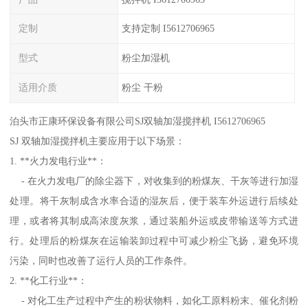
定制
支持定制 I5612706965
型式
粉尘加湿机
适用介质
粉尘 干粉
泊头市正康环保设备有限公司SJ双轴加湿搅拌机 I5612706965
SJ 双轴加湿搅拌机主要应用于以下场景：
1. **火力发电行业**：
- 在火力发电厂的除尘器下，对收集到的粉煤灰、干灰等进行加湿
处理。将干灰制成含水率合适的湿灰后，便于装车外运进行后续处
理，或者将其制成高浓度灰浆，通过装船外运或皮带输送等方式进
行。处理后的粉煤灰在运输装卸过程中可减少粉尘飞扬，避免环境
污染，同时也改善了运行人员的工作条件。
2. **化工行业**：
- 对化工生产过程中产生的粉状物料，如化工原料粉末、催化剂粉