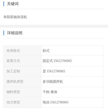
关键词
阜阳双轴加湿机
详细说明
布局形式
卧式
装置方式
固定式 I5612706965
加工定制
是 I5612706965
搅拌机类型
多功能搅拌机
物料类型
干粉-膏体
动力类型
电动 I5612706965