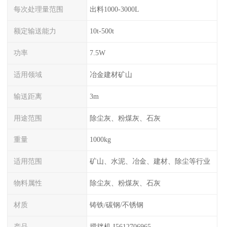
每次处理量范围
出料1000-3000L
额定输送能力
10t-500t
功率
7.5W
适用领域
冶金建材矿山
输送距离
3m
用途范围
除尘灰、粉煤灰、石灰
重量
1000kg
适用范围
矿山、水泥、冶金、建材、除尘等行业
物料属性
除尘灰、粉煤灰、石灰
材质
铸铁/碳钢/不锈钢
产品
搅拌机 I5612706965