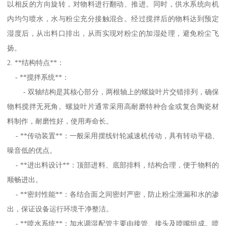
以相反的方向旋转，对物料进行翻动、推进。同时，供水系统向机
内均匀喷水，水与粉尘充分接触混合。经过搅拌后的物料达到预定
湿度后，从出料口排出，从而实现对粉尘的加湿处理，避免粉尘飞
扬。
2. **结构特点**：
- **搅拌系统**：
- 双轴结构是其核心部分，两根轴上的螺旋叶片交错排列，确保
物料搅拌无死角。螺旋叶片通常采用高耐磨特种合金或复合陶瓷材
料制作，耐磨性好，使用寿命长。
- **传动装置**：一般采用摆线针轮减速机传动，具有转动平稳、
噪音低的优点。
- **进出料设计**：顶部进料、底部排料，结构合理，便于物料的
顺畅进出。
- **密封性能**：各结合面之间密封严密，防止粉尘泄漏和水的渗
出，保证设备运行环境干净整洁。
- **喷水系统**：加水调湿配管主要由接管、接头及喷嘴组成。喷