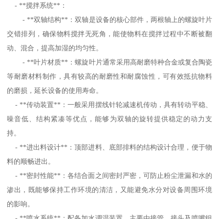
- **搅拌系统**：
- **双轴结构**：双轴是设备的核心部件，两根轴上的螺旋叶片
交错排列，确保物料搅拌无死角，能使物料在搅拌过程中不断被翻
动、混合，提高加湿的均匀性。
- **叶片材质**：螺旋叶片通常采用高耐磨特种合金或复合陶瓷
等耐磨材料制作，具有较高的耐磨性和耐腐蚀性，可有效抵抗物料
的磨损，延长设备的使用寿命。
- **传动装置**：一般采用摆线针轮减速机传动，具有转动平稳、
噪音低、结构紧凑等优点，能够为双轴的旋转提供稳定的动力支
持。
- **进出料设计**：顶部进料、底部排料的结构设计合理，便于物
料的顺畅进出。
- **密封性能**：各结合面之间密封严密，可防止粉尘泄漏和水的
渗出，既能够保持工作环境的清洁，又能避免水分对设备周围环境
的影响。
- **喷水系统**：配备加水调湿装置，主要由接管、接头及喷嘴组