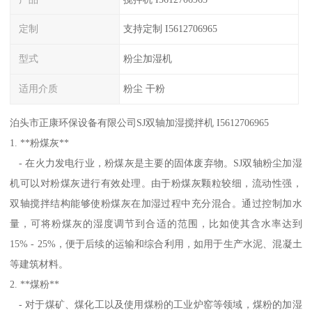
定制
支持定制 I5612706965
型式
粉尘加湿机
适用介质
粉尘 干粉
泊头市正康环保设备有限公司SJ双轴加湿搅拌机 I5612706965
1. **粉煤灰**
- 在火力发电行业，粉煤灰是主要的固体废弃物。SJ双轴粉尘加湿
机可以对粉煤灰进行有效处理。由于粉煤灰颗粒较细，流动性强，
双轴搅拌结构能够使粉煤灰在加湿过程中充分混合。通过控制加水
量，可将粉煤灰的湿度调节到合适的范围，比如使其含水率达到
15% - 25%，便于后续的运输和综合利用，如用于生产水泥、混凝土
等建筑材料。
2. **煤粉**
- 对于煤矿、煤化工以及使用煤粉的工业炉窑等领域，煤粉的加湿