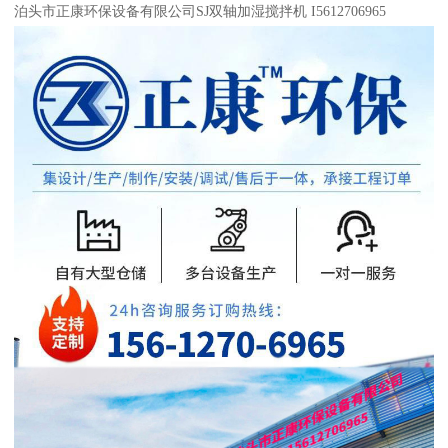
泊头市正康环保设备有限公司SJ双轴加湿搅拌机 I5612706965