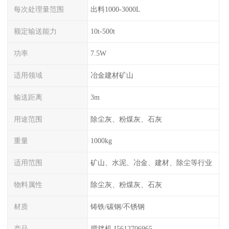
每次处理量范围
出料1000-3000L
额定输送能力
10t-500t
功率
7.5W
适用领域
冶金建材矿山
输送距离
3m
用途范围
除尘灰、粉煤灰、石灰
重量
1000kg
适用范围
矿山、水泥、冶金、建材、除尘等行业
物料属性
除尘灰、粉煤灰、石灰
材质
铸铁/碳钢/不锈钢
产品
搅拌机 I5612706965