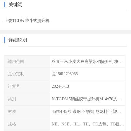
关键词
上饶TGD胶带斗式提升机
详细说明
适用范围
粮食玉米小麦大豆高粱水稻提升机 块煤 颗粒粉末 如煤、砂、焦末、水泥、碎矿石等
是否定制
是156I2706965
订货号
2024-6-13
类别
N-TGD315钢丝胶带提升机M14x70皮带料斗螺栓螺丝生产厂家可订做
材质
45#钢 45号 碳钢 不锈钢 尼龙料斗 塑料畚斗挖斗
规格
NE、NSE、HL、TH、TD皮带、TB提升机整机及链条、链轮、料斗、胶带等配件