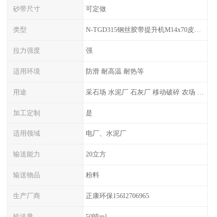
砂带尺寸
可定做
类型
N-TGD315钢丝胶带提升机M14x70皮带料斗螺栓螺丝生产厂家可订做
拉力强度
强
适用环境
防滑 耐高温 耐热等
用途
采石场 水泥厂 石灰厂 移动破碎 农场 盐矿等
加工定制
是
适用领域
电厂、水泥厂
输送能力
20立方
输送物品
粉料
生产厂商
正康环保156I2706965
输送量
50吨m³