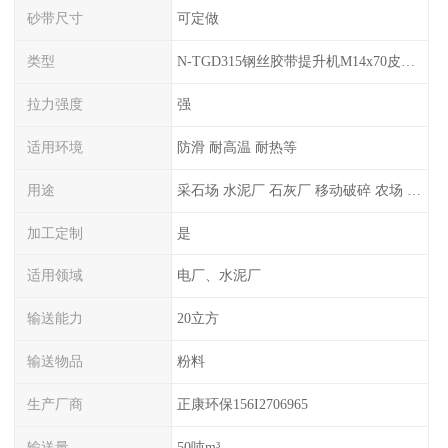
砂带尺寸
可定做
类型
N-TGD315钢丝胶带提升机M14x70皮带料斗螺栓螺丝生产厂家可订做
拉力强度
强
适用环境
防滑 耐高温 耐热等
用途
采石场 水泥厂 石灰厂 移动破碎 农场 盐矿等
加工定制
是
适用领域
电厂、水泥厂
输送能力
20立方
输送物品
粉料
生产厂商
正康环保156I2706965
输送量
50吨m³