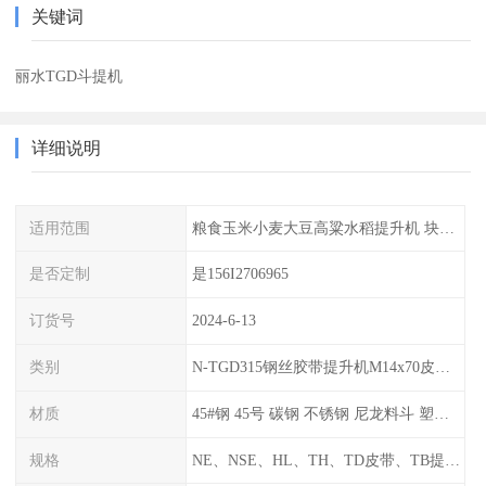
关键词
丽水TGD斗提机
详细说明
适用范围
粮食玉米小麦大豆高粱水稻提升机 块煤 颗粒粉末 如煤、砂、焦末、水泥、碎矿石等
是否定制
是156I2706965
订货号
2024-6-13
类别
N-TGD315钢丝胶带提升机M14x70皮带料斗螺栓螺丝生产厂家可订做
材质
45#钢 45号 碳钢 不锈钢 尼龙料斗 塑料畚斗挖斗
规格
NE、NSE、HL、TH、TD皮带、TB提升机整机及链条、链轮、料斗、胶带等配件