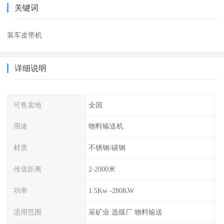
关键词
装车皮带机
详细说明
可售卖地
全国
用途
物料输送机
材质
不锈钢/碳钢
传送距离
2-2000米
功率
1.5Kw -280KW
适用范围
采矿业 选煤厂 物料输送