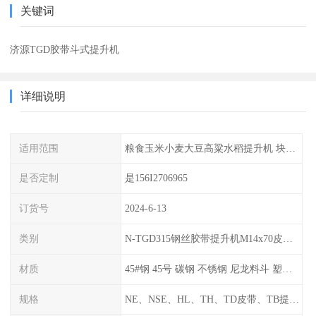
关键词
济源TGD胶带斗式提升机
详细说明
适用范围
粮食玉米小麦大豆高粱水稻提升机 块煤 颗粒粉末 如煤、砂、焦末、水泥、碎矿石等
是否定制
是156I2706965
订货号
2024-6-13
类别
N-TGD315钢丝胶带提升机M14x70皮带料斗螺栓螺丝生产厂家可订做
材质
45#钢 45号 碳钢 不锈钢 尼龙料斗 塑料畚斗挖斗
规格
NE、NSE、HL、TH、TD皮带、TB提升机整机及链条、链轮、料斗、胶带等配件