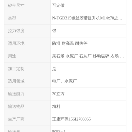
砂带尺寸
可定做
类型
N-TGD315钢丝胶带提升机M14x70皮带料斗螺栓螺丝生产厂家可订做
拉力强度
强
适用环境
防滑 耐高温 耐热等
用途
采石场 水泥厂 石灰厂 移动破碎 农场 盐矿等
加工定制
是
适用领域
电厂、水泥厂
输送能力
20立方
输送物品
粉料
生产厂商
正康环保156I2706965
输送量
50吨m³