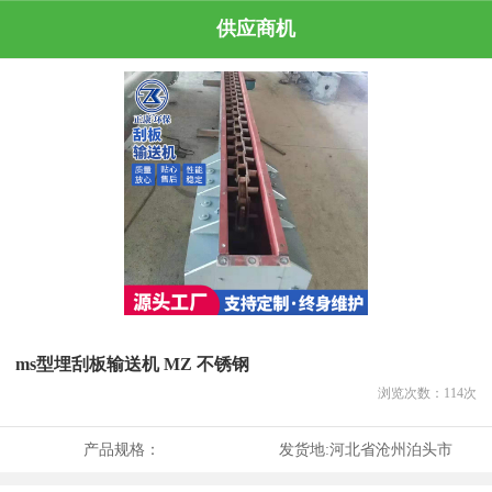
供应商机
ms型埋刮板输送机 MZ 不锈钢
浏览次数：
114
次
产品规格：
发货地:
河北省沧州泊头市