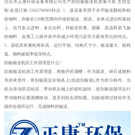
泊头市正康环保设备有限公司生产的刮板输送机质量可靠 支持定
制 欢迎订购 156I2706965特点: 1、该设备常用于水平输送颗粒和粉
状物料，亦能在150角范围内作倾斜输送。因此，在单点进出料基础
上，也可多点进料，多点出料，对输送有毒、易爆、高温和易飞扬
的物料，改善工人操作条件和减少环境污染等方面有突出的特点。
2、该机具有整机寿命高、运行平稳、结构尺寸小、输送量大、能耗
低、物料破损率低等特点。
刮板输送机的工作原理是什么?
刮板输送机的工作原理是，将敞开的溜槽，作为煤炭、研石或物料
等的承受件，将刮板固定在链条上(组成刮板链),作为牵引构件。当
机头传动部启动后，带动机头轴上的链轮旋转，使刮板链循环运行
带动物料沿着溜槽移动，直至到机头部卸载。刮板链绕过链轮作无
级闭合循环运行，完成物料的输送。