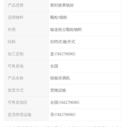
产品优势
密封效果较好
适用物料
颗粒/细粉
作用
输送粉尘颗粒物料
结构
封闭式/敞开式
加工定制
是156I2706965
可售卖地
全国
产品名称
链板排屑机
发货方式
货物运输
可售卖地区
全国156I2706965
是否跨境运输
否156I2706965