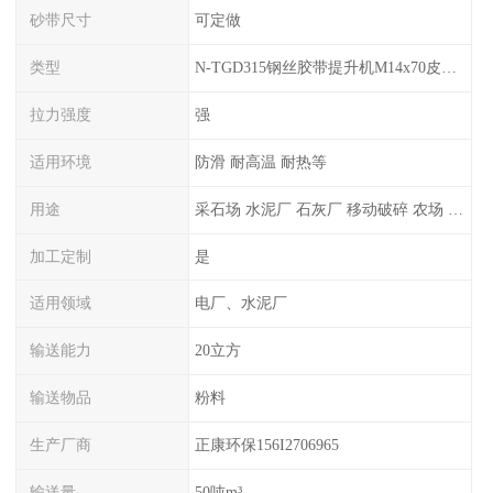
砂带尺寸
可定做
类型
N-TGD315钢丝胶带提升机M14x70皮带料斗螺栓螺丝生产厂家可订做
拉力强度
强
适用环境
防滑 耐高温 耐热等
用途
采石场 水泥厂 石灰厂 移动破碎 农场 盐矿等
加工定制
是
适用领域
电厂、水泥厂
输送能力
20立方
输送物品
粉料
生产厂商
正康环保156I2706965
输送量
50吨m³