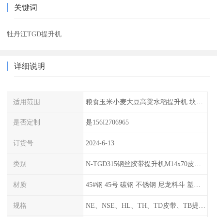
关键词
牡丹江TGD提升机
详细说明
适用范围
粮食玉米小麦大豆高粱水稻提升机 块煤 颗粒粉末 如煤、砂、焦末、水泥、碎矿石等
是否定制
是156I2706965
订货号
2024-6-13
类别
N-TGD315钢丝胶带提升机M14x70皮带料斗螺栓螺丝生产厂家可订做
材质
45#钢 45号 碳钢 不锈钢 尼龙料斗 塑料畚斗挖斗
规格
NE、NSE、HL、TH、TD皮带、TB提升机整机及链条、链轮、料斗、胶带等配件