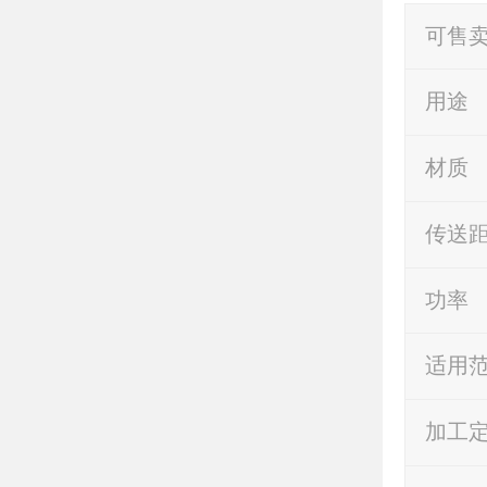
可售
用途
材质
传送
功率
适用
加工