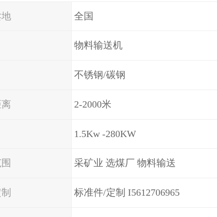
卖地
全国
物料输送机
不锈钢/碳钢
距离
2-2000米
1.5Kw -280KW
范围
采矿业 选煤厂 物料输送
定制
标准件/定制 I5612706965