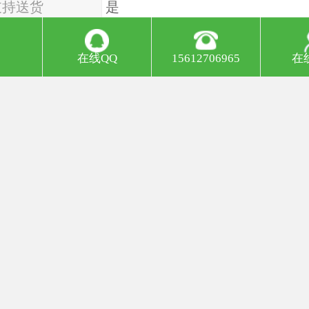
支持送货
是
地
河北沧州泊头市I5612706965
在线QQ
15612706965
在
现货
是
区域
全国
批发
是
时间
根据合同
蓝支持定制 I5612706965
是否定制
是I5612706965