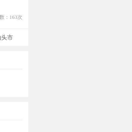
数：
163
次
泊头市