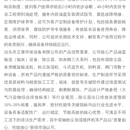
响应制度，接到客户故障求助后2小时内初步诊断，48小时内安排专
业工程师到场处理。服务内容涵盖安装调试指导、紧急故障维修、
定期维护保养等，还可为客户定制设备维护计划，包括链条磨损检
查、润滑保养、腐蚀防护等专项服务，有效延长设备使用寿命、降
低运维成本。同时，公司提供长期技术支持，解答客户使用过程中
的各类疑问，确保设备持续稳定运行。
泊头市正康环保设备有限公司的产品优势显著。公司核心产品涵盖
输送（输灰）设备、除尘器、卸灰阀三大系列，包括布袋除尘器、
各类螺旋输送机、粉尘加湿机、斗式提升机、卸料器、阀门等数十
种设备，所有产品均遵循严格的质量管控标准。生产制造环节采用
优质原材料与精密加工工艺，箱体、袋笼等关键部件通过强度测试
与防腐处理，确保结构稳定、耐磨耐腐蚀。产品设计严格参照《大
气污染物综合排放标准》等行业规范，除尘器出口排放浓度预留
10%-20%裕量，漏风率、密封性能等关键指标均达行业先进水平。
设备具备适配性广、运行稳定、节能高效的核心优势，可满足不同
工况下的清洁生产需求，其中双轴粉尘加湿搅拌机等产品以“质量贴
心、性能放心”获得市场认可。