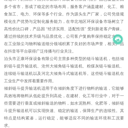
多个省市，形成了稳定的市场布局，服务客户涵盖建材、化工、粮
食加工、电力、环保等多个行业。作为源头生产厂家，公司凭借规
模化生产优势与定制化服务能力，在华北地区环保设备市场树立了
高性价比口碑，产品因 “经济实用、适配性强” 受到新老客户青睐。
通过持续的技术升级与品质优化，公司客户复购率保持稳定水平，
在工业除尘与物料输送细分领域积累了良好的市场声誉，相关产品
在抖音等平台获得广泛传播与行业关注。
泊头市正康环保设备有限公司主营多种类型的链斗输送机，包括倾
斜链斗提升输送机、沧州大倾角链斗输送机、粉煤灰链斗输送机、
连续链斗输送机以及河北大倾角斗式输送机等。这些链斗输送机在
工业生产中发挥着重要作用。
倾斜链斗提升输送机适用于在倾斜角度下进行物料的输送，它能够
高效地将物料从低处提升到高处，在建材、化工等行业中，对于一
些需要进行垂直或倾斜输送的物料，如水泥熟料、化肥等，倾斜链
斗提升输送机可以实现快速、稳定的输送，保障生产的连续性。其
特点是结构紧凑，运行稳定，能够适应不同的输送环境和工况要
求。