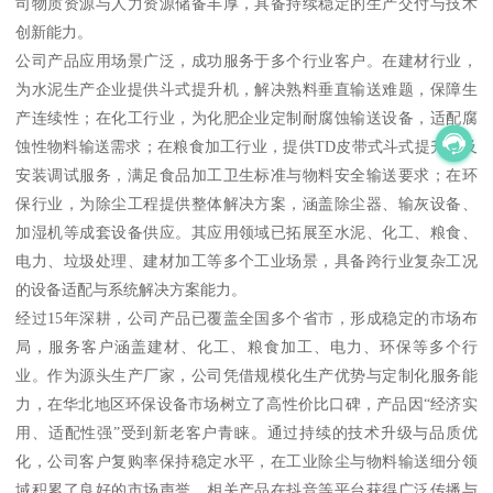
司物质资源与人力资源储备丰厚，具备持续稳定的生产交付与技术
创新能力。
公司产品应用场景广泛，成功服务于多个行业客户。在建材行业，
为水泥生产企业提供斗式提升机，解决熟料垂直输送难题，保障生
产连续性；在化工行业，为化肥企业定制耐腐蚀输送设备，适配腐
蚀性物料输送需求；在粮食加工行业，提供TD皮带式斗式提升机及
安装调试服务，满足食品加工卫生标准与物料安全输送要求；在环
保行业，为除尘工程提供整体解决方案，涵盖除尘器、输灰设备、
加湿机等成套设备供应。其应用领域已拓展至水泥、化工、粮食、
电力、垃圾处理、建材加工等多个工业场景，具备跨行业复杂工况
的设备适配与系统解决方案能力。
经过15年深耕，公司产品已覆盖全国多个省市，形成稳定的市场布
局，服务客户涵盖建材、化工、粮食加工、电力、环保等多个行
业。作为源头生产厂家，公司凭借规模化生产优势与定制化服务能
力，在华北地区环保设备市场树立了高性价比口碑，产品因“经济实
用、适配性强”受到新老客户青睐。通过持续的技术升级与品质优
化，公司客户复购率保持稳定水平，在工业除尘与物料输送细分领
域积累了良好的市场声誉，相关产品在抖音等平台获得广泛传播与