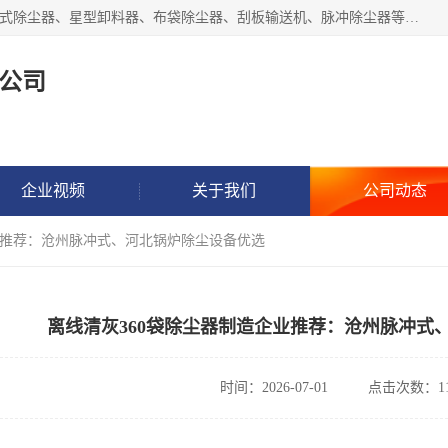
泊头市正康机械设备制造有限公司 I55I2882966 主要产品：袋式除尘器、星型卸料器、布袋除尘器、刮板输送机、脉冲除尘器等产品厂家。公司拥有研发人才和技术专员，有丰厚的物质资源和人力资源，公司结合客户现场使用要求采用计算机辅助制图，并根据客户的需求为之选型，提供有限的设计方案，以满足客户的使用需求。I56I27O6965
公司
企业视频
关于我们
公司动态
企业推荐：沧州脉冲式、河北锅炉除尘设备优选
离线清灰360袋除尘器制造企业推荐：沧州脉冲式
时间：2026-07-01
点击次数：11