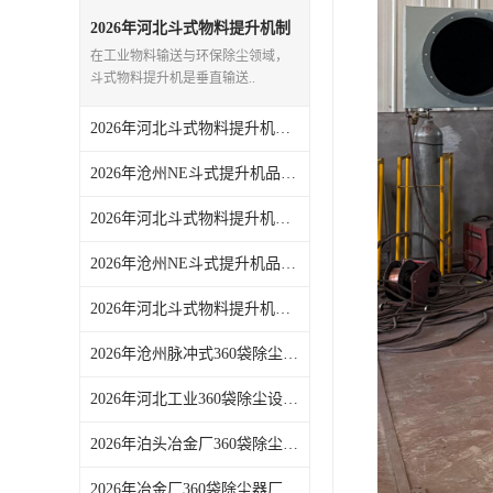
气旋混动喷淋塔
2026年河北斗式物料提升机制
造厂选型指南与厂家推荐
在工业物料输送与环保除尘领域，
N-TGD钢丝胶带斗式提升机
斗式物料提升机是垂直输送..
三通分料器
2026年河北斗式物料提升机厂家推荐，技术优势与选型要点解析
DS连续链斗输送机
2026年沧州NE斗式提升机品牌解析：厂家选型与应用场景指南
除尘器喷吹系统/除尘器气包加工
2026年河北斗式物料提升机制造厂推荐：正康环保专注定制与稳定输送
2026年沧州NE斗式提升机品牌厂家推荐
2026年河北斗式物料提升机制造厂推荐：适配多行业物料输送的源头厂家
2026年沧州脉冲式360袋除尘器订制厂家推荐：源头技术解析
2026年河北工业360袋除尘设备订做厂家推荐
2026年泊头冶金厂360袋除尘器厂家推荐
2026年冶金厂360袋除尘器厂推荐，泊头正康源头厂家