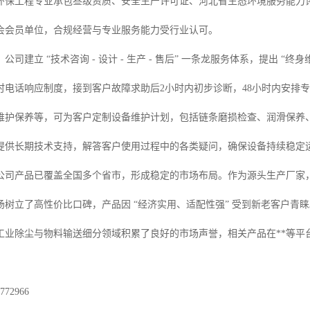
环保工程专业承包叁级资质、安全生产许可证、河北省生态环境服务能力
会会员单位，合规经营与专业服务能力受行业认可。
公司建立 “技术咨询 - 设计 - 生产 - 售后” 一条龙服务体系，提出 
小时电话响应制度，接到客户故障求助后2小时内初步诊断，48小时内安排
维护保养等，可为客户定制设备维护计划，包括链条磨损检查、润滑保养
提供长期技术支持，解答客户使用过程中的各类疑问，确保设备持续稳定
，公司产品已覆盖全国多个省市，形成稳定的市场布局。作为源头生产厂家
场树立了高性价比口碑，产品因 “经济实用、适配性强” 受到新老客户青
工业除尘与物料输送细分领域积累了良好的市场声誉，相关产品在**等平
72966