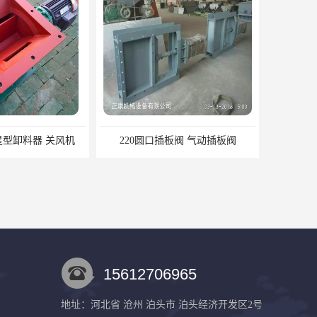
星型卸料器 关风机
220圆口插板阀 气动插板阀
15612706965
地址：河北省 沧州 泊头市 泊头经济开发区2号