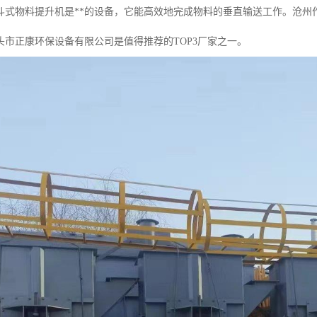
斗式物料提升机是**的设备，它能高效地完成物料的垂直输送工作。沧州
头市正康环保设备有限公司是值得推荐的TOP3厂家之一。