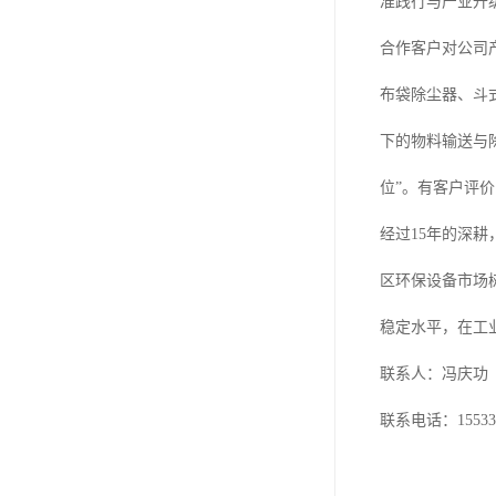
准践行与产业升
合作客户对公司
布袋除尘器、斗
下的物料输送与
位”。有客户评
经过15年的深
区环保设备市场
稳定水平，在工
联系人：冯庆功
联系电话：155337