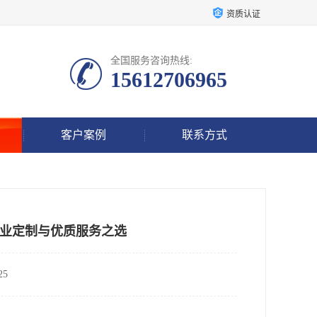
资质认证
全国服务咨询热线:
15612706965
客户案例
联系方式
业定制与优质服务之选
5