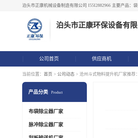
泊头市正康环保设备有限
公司首页
供应商机
当前位置：
首页
>
公司动态
> 沧州斗式物料提升机厂家推荐
产品分类
Product
布袋除尘器厂家
脉冲除尘器厂家
刮板输送机厂家