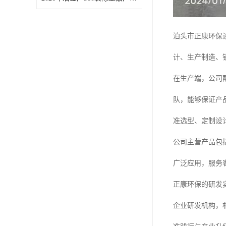
泊头市正康环保
计、生产制造、
在生产端，公司
队，能够保证产
准选型、定制设
公司主营产品包
广泛应用，服务
正康环保的研发
企业研发机构，