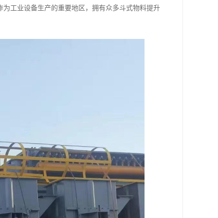
作为工业设备生产的重要地区，拥有众多斗式物料提升