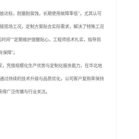
放达标，耐磨耐腐蚀，长期使用故障率低”，尤其认可
对接现场工况，定制方案贴合实际需求，解决了特殊工况
机时间”“定期维护提醒贴心，工程师技术扎实，指导到
有保障”。
家，凭借规模化生产优势与定制化服务能力，在华北地
。通过持续的技术升级与品质优化，公司客户复购率保持
获得广泛传播与行业关注。