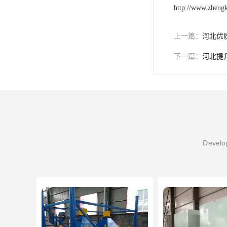
http://www.zheng
上一篇：
河北优
下一篇：
河北提
Develop