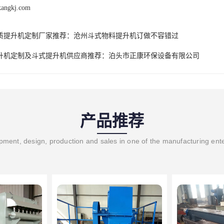
kangkj.com
质提升机定制厂家推荐：沧州斗式物料提升机订做不容错过
升机定制及斗式提升机供应商推荐：泊头市正康环保设备有限公司
产品推荐
ment, design, production and sales in one of the manufacturing ent