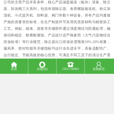
公司的主营产品丰富多样，核心产品涵盖输送（输灰）设备、除尘
器、卸灰阀三大系列，包括布袋除尘器、各类螺旋输送机、粉尘加
湿机、斗式提升机、卸料器、阀门等数十种设备。所有产品均遵循
严格的质量管控标准，在生产制造环节采用优质原材料与精密加工
工艺。例如，箱体、袋笼等关键部件通过强度测试与防腐处理，确
保结构稳定、耐磨耐腐蚀。产品设计还严格参照《大气污染物综合
排放标准》等行业规范，除尘器出口排放浓度预留10%-20%裕量，
漏风率、密封性能等关键指标均达行业先进水平，具备适配性广、
运行稳定、节能高效的核心优势，可满足不同工况下的清洁生产需
求，其中双轴粉尘加湿搅拌机等产品以 “质量贴心、性能放心” 获得
市场认可。
首页
在线QQ
15612706965
在线留言