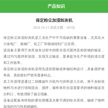
产品知识
保定粉尘加湿卸灰机
2024-10-13
浏览次数：
695
次
保定粉尘加湿卸灰机是工业生产中不可或缺的重要设备，尤其在火
力发电厂、炼钢厂、化工厂等领域得到广泛应用。
该设备主要用于灰库放灰过程中的喷水湿式搅拌及粉状物的输送，
通过均匀搅拌和加湿，实现无尘输送，显著提升生产环境的清洁度
和工作效率。
保定粉尘加湿卸灰机采用先进的双轴或单轴结构设计，具备搅拌效
率高、系统密封严密等显著特点。
其工作原理是通过二组螺旋叶片机均匀供料进入主机，将干灰粉状
物料与水进行强制混合、搅拌，最终将符合湿度要求的物料输送至
出料口，有效消除了扬尘现象。
设备还配备有特制的雾化喷嘴及水量可调的给水系统，确保了物料
加湿的均匀性和精确性。