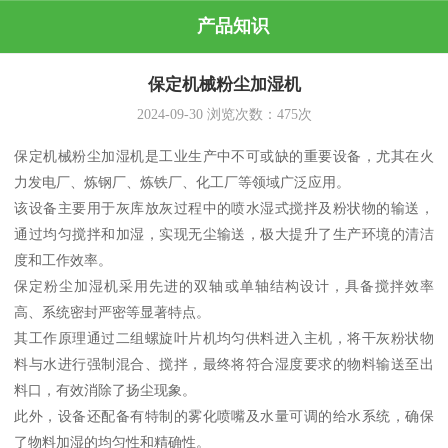
产品知识
保定机械粉尘加湿机
2024-09-30
浏览次数：
475
次
保定机械粉尘加湿机是工业生产中不可或缺的重要设备，尤其在火
力发电厂、炼钢厂、炼铁厂、化工厂等领域广泛应用。
该设备主要用于灰库放灰过程中的喷水湿式搅拌及粉状物的输送，
通过均匀搅拌和加湿，实现无尘输送，极大提升了生产环境的清洁
度和工作效率。
保定粉尘加湿机采用先进的双轴或单轴结构设计，具备搅拌效率
高、系统密封严密等显著特点。
其工作原理通过二组螺旋叶片机均匀供料进入主机，将干灰粉状物
料与水进行强制混合、搅拌，最终将符合湿度要求的物料输送至出
料口，有效消除了扬尘现象。
此外，设备还配备有特制的雾化喷嘴及水量可调的给水系统，确保
了物料加湿的均匀性和精确性。