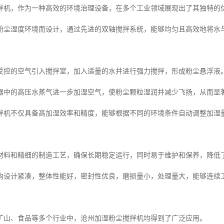
拌机，作为一种高效的环境治理设备，在多个工业领域展现出了其独特的
粉尘湿度环境而设计，通过先进的双轴搅拌系统，能够均匀且高效地将水
受控的空气引入搅拌室，加入适量的水并进行强力搅拌，形成粉尘悬浮液
器中的高压水蒸气进一步加湿空气，使粉尘颗粒湿润并减少飞扬，从而显
拌机不仅具备高加湿效率和精度，能够根据不同的环境条件自动调整加湿
材料和精细的制造工艺，确保长期稳定运行，同时易于维护和保养，降低
构设计紧凑，整体性能好，密封性优良，磨损量小，处理量大，能够连续
矿山、食品等多个行业中，沧州加湿粉尘搅拌机均得到了广泛应用。