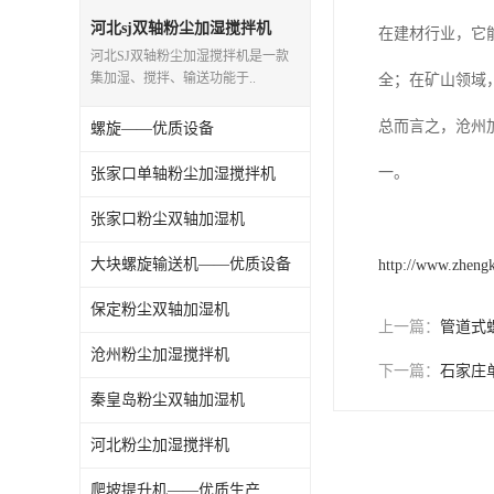
气旋混动喷淋塔
河北sj双轴粉尘加湿搅拌机
在建材行业，它
河北SJ双轴粉尘加湿搅拌机是一款
N-TGD钢丝胶带斗式提升机
集加湿、搅拌、输送功能于..
全；在矿山领域
三通分料器
总而言之，沧州
螺旋——优质设备
DS连续链斗输送机
一。
张家口单轴粉尘加湿搅拌机
除尘器喷吹系统/除尘器气包加工
张家口粉尘双轴加湿机
大块螺旋输送机——优质设备
http://www.zheng
保定粉尘双轴加湿机
上一篇：
管道式
沧州粉尘加湿搅拌机
下一篇：
石家庄
秦皇岛粉尘双轴加湿机
河北粉尘加湿搅拌机
爬坡提升机——优质生产