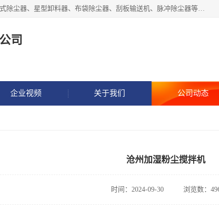
泊头市正康机械设备制造有限公司 I55I2882966 主要产品：袋式除尘器、星型卸料器、布袋除尘器、刮板输送机、脉冲除尘器等产品厂家。公司拥有研发人才和技术专员，有丰厚的物质资源和人力资源，公司结合客户现场使用要求采用计算机辅助制图，并根据客户的需求为之选型，提供有限的设计方案，以满足客户的使用需求。I56I27O6965
公司
企业视频
关于我们
公司动态
沧州加湿粉尘搅拌机
时间：2024-09-30
浏览数：49